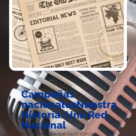
Campañas
nacionalesNuestra
Historia: Una Red
Nacional
Radios de Chile que nació con la