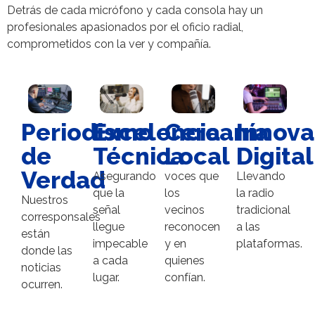
Detrás de cada micrófono y cada consola hay un
profesionales apasionados por el oficio radial,
comprometidos con la ver y compañía.
Periodismo
Excelencia
Innova
Cercanía
de
Técnica
Digital
Local
Verdad
Asegurando
Llevando
voces que
que la
la radio
los
Nuestros
señal
tradicional
vecinos
corresponsales
llegue
a las
reconocen
están
impecable
plataformas.
y en
donde las
a cada
quienes
noticias
lugar.
confían.
ocurren.