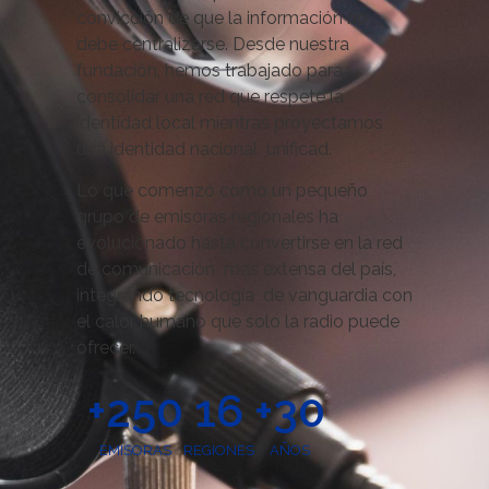
convicción de que la información no
debe centralizarse. Desde nuestra
fundación, hemos trabajado para
consolidar una red que respete la
identidad local mientras proyectamos
una identidad nacional unificad.
Lo que comenzó como un pequeño
grupo de emisoras regionales ha
evolucionado hasta convertirse en la red
de comunicación mas extensa del país,
integrando tecnología de vanguardia con
el calor humano que solo la radio puede
ofrecer.
+
250
16
+
30
EMISORAS
REGIONES
AÑOS